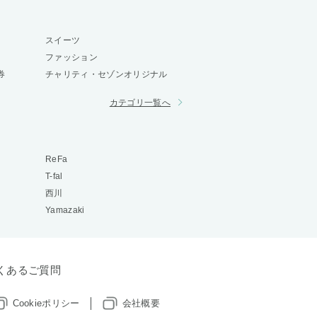
スイーツ
ファッション
券
チャリティ・セゾンオリジナル
カテゴリ一覧へ
ReFa
T-fal
西川
Yamazaki
くあるご質問
Cookieポリシー
会社概要