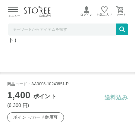
【熊本県での地震による影響について】
令和8年熊本地震に
よる配送遅延が発生しております。
ログイン
お気に入り
メニュー
Favo Shelf
クリーナーツールオーガナイザー（ホワイ
ト）
商品コード：AA0003-10240851-P
1,400
ポイント
送料込み
(6,300
円
)
ポイント/カード併用可