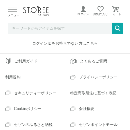
【熊本県での地震による影響について】
令和8年熊本地震に
よる配送遅延が発生しております。
ログイン
お気に入り
メニュー
ご指定のアイテムは取り扱い終了、またはただいま取り扱い
できないアイテムです。
トップへ戻る
ログインIDをお持ちでない方はこちら
ご利用ガイド
よくあるご質問
利用規約
プライバシーポリシー
セキュリティーポリシー
特定商取引法に基づく表記
Cookieポリシー
会社概要
セゾンのふるさと納税
セゾンポイントモール