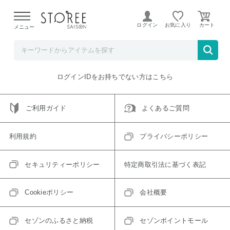
【熊本県での地震による影響について】
令和8年熊本地震に
よる配送遅延が発生しております。
ログイン
お気に入り
メニュー
ご指定のアイテムは取り扱い終了、またはただいま取り扱い
できないアイテムです。
トップへ戻る
ログインIDをお持ちでない方はこちら
ご利用ガイド
よくあるご質問
利用規約
プライバシーポリシー
セキュリティーポリシー
特定商取引法に基づく表記
Cookieポリシー
会社概要
セゾンのふるさと納税
セゾンポイントモール