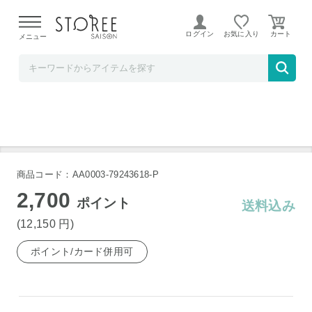
【熊本県での地震による影響について】
令和8年熊本地震に
よる配送遅延が発生しております。
ログイン
お気に入り
メニュー
Favo Shelf
浜松・浜名湖うなぎ特大蒲焼 2人前
商品コード：AA0003-79243618-P
2,700
ポイント
送料込み
(12,150
円
)
ポイント/カード併用可