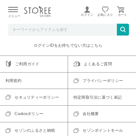
【熊本県での地震による影響について】
令和8年熊本地震に
よる配送遅延が発生しております。
ログイン
お気に入り
メニュー
ご指定のアイテムは取り扱い終了、またはただいま取り扱い
できないアイテムです。
トップへ戻る
ログインIDをお持ちでない方はこちら
ご利用ガイド
よくあるご質問
利用規約
プライバシーポリシー
セキュリティーポリシー
特定商取引法に基づく表記
Cookieポリシー
会社概要
セゾンのふるさと納税
セゾンポイントモール