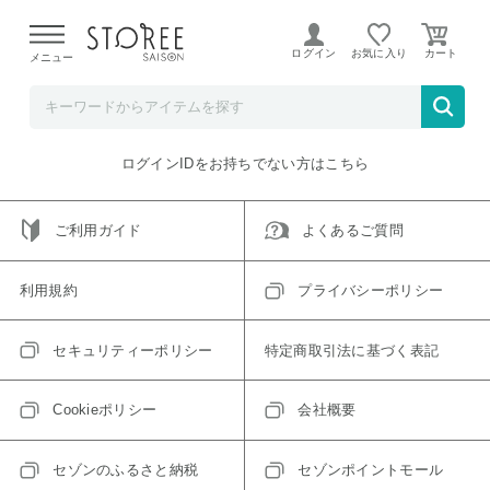
【熊本県での地震による影響について】
令和8年熊本地震に
よる配送遅延が発生しております。
ログイン
お気に入り
メニュー
ご指定のアイテムは取り扱い終了、またはただいま取り扱い
できないアイテムです。
トップへ戻る
ログインIDをお持ちでない方はこちら
ご利用ガイド
よくあるご質問
利用規約
プライバシーポリシー
セキュリティーポリシー
特定商取引法に基づく表記
Cookieポリシー
会社概要
セゾンのふるさと納税
セゾンポイントモール