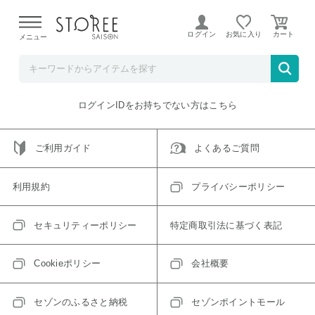
【熊本県での地震による影響について】
令和8年熊本地震に
よる配送遅延が発生しております。
ログイン
お気に入り
メニュー
ご指定のアイテムは取り扱い終了、またはただいま取り扱い
できないアイテムです。
トップへ戻る
ログインIDをお持ちでない方はこちら
ご利用ガイド
よくあるご質問
利用規約
プライバシーポリシー
セキュリティーポリシー
特定商取引法に基づく表記
Cookieポリシー
会社概要
セゾンのふるさと納税
セゾンポイントモール