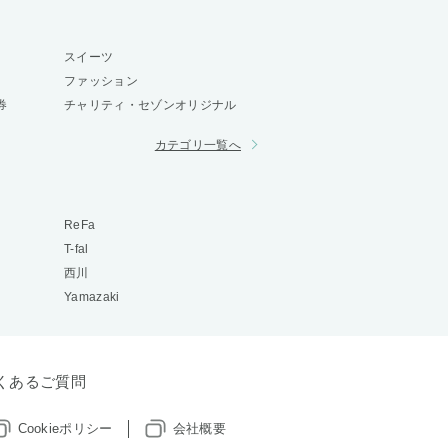
スイーツ
ファッション
券
チャリティ・セゾンオリジナル
カテゴリ一覧へ
ReFa
T-fal
西川
Yamazaki
くあるご質問
Cookieポリシー
会社概要