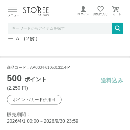
【熊本県での地震による影響について】
令和8年熊本地震に
よる配送遅延が発生しております。
ログイン
お気に入り
メニュー
郵便局物販サービス
岩手県産十文字鶏手羽元のバターチキンカレ
ー Ａ（2食）
商品コード：AA0004-6105313114-P
500
ポイント
送料込み
(2,250
円
)
ポイント/カード併用可
販売期間：
2026/4/1 00:00～2026/9/30 23:59