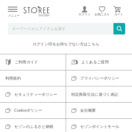
【熊本県での地震による影響について】
令和8年熊本地震に
よる配送遅延が発生しております。
ログイン
お気に入り
メニュー
ご指定のアイテムは取り扱い終了、またはただいま取り扱い
できないアイテムです。
トップへ戻る
ログインIDをお持ちでない方はこちら
ご利用ガイド
よくあるご質問
利用規約
プライバシーポリシー
セキュリティーポリシー
特定商取引法に基づく表記
Cookieポリシー
会社概要
セゾンのふるさと納税
セゾンポイントモール