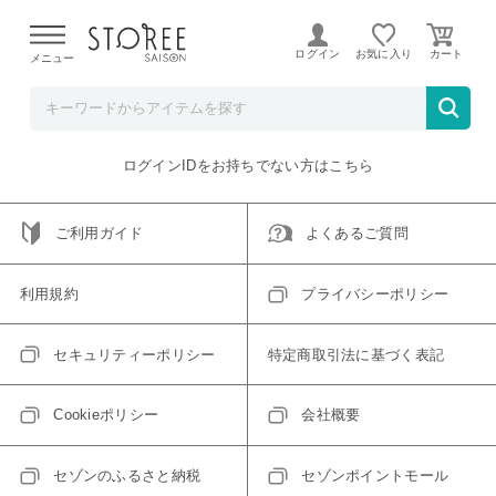
【熊本県での地震による影響について】
令和8年熊本地震に
よる配送遅延が発生しております。
ログイン
お気に入り
メニュー
ご指定のアイテムは取り扱い終了、またはただいま取り扱い
できないアイテムです。
トップへ戻る
ログインIDをお持ちでない方はこちら
ご利用ガイド
よくあるご質問
利用規約
プライバシーポリシー
セキュリティーポリシー
特定商取引法に基づく表記
Cookieポリシー
会社概要
セゾンのふるさと納税
セゾンポイントモール