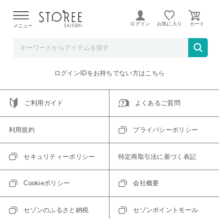
【熊本県での地震による影響について】
令和8年熊本地震に
よる配送遅延が発生しております。
ログイン
お気に入り
メニュー
ご指定のアイテムは取り扱い終了、またはただいま取り扱い
できないアイテムです。
トップへ戻る
ログインIDをお持ちでない方はこちら
ご利用ガイド
よくあるご質問
利用規約
プライバシーポリシー
セキュリティーポリシー
特定商取引法に基づく表記
Cookieポリシー
会社概要
セゾンのふるさと納税
セゾンポイントモール