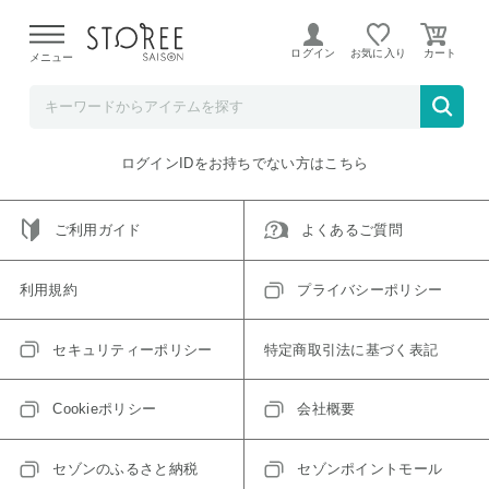
【熊本県での地震による影響について】
令和8年熊本地震に
よる配送遅延が発生しております。
ログイン
お気に入り
メニュー
ご指定のアイテムは取り扱い終了、またはただいま取り扱い
できないアイテムです。
トップへ戻る
ログインIDをお持ちでない方はこちら
ご利用ガイド
よくあるご質問
利用規約
プライバシーポリシー
セキュリティーポリシー
特定商取引法に基づく表記
Cookieポリシー
会社概要
セゾンのふるさと納税
セゾンポイントモール