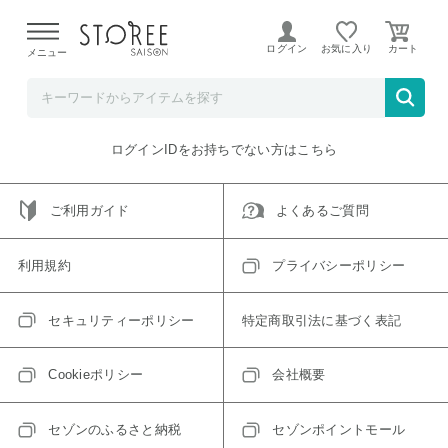
【熊本県での地震による影響について】
令和8年熊本地震に
よる配送遅延が発生しております。
ログイン
お気に入り
メニュー
ご指定のアイテムは取り扱い終了、またはただいま取り扱い
できないアイテムです。
トップへ戻る
ログインIDをお持ちでない方はこちら
ご利用ガイド
よくあるご質問
利用規約
プライバシーポリシー
セキュリティーポリシー
特定商取引法に基づく表記
Cookieポリシー
会社概要
セゾンのふるさと納税
セゾンポイントモール