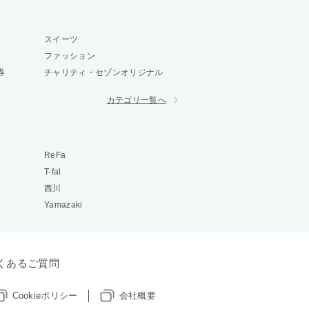
スイーツ
ファッション
券
チャリティ・セゾンオリジナル
カテゴリ一覧へ
ReFa
T-fal
西川
Yamazaki
くあるご質問
Cookieポリシー
会社概要