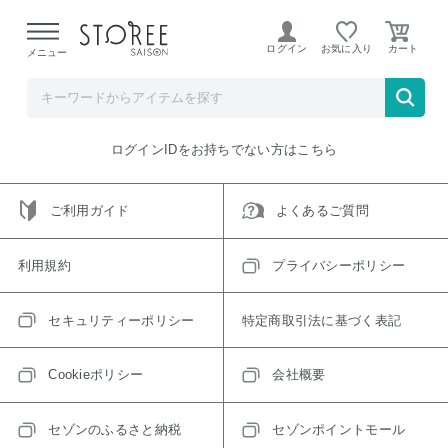
【熊本県での地震による影響について】
令和8年熊本地震に
よる配送遅延が発生しております。
ログイン
お気に入り
メニュー
ご指定のアイテムは取り扱い終了、またはただいま取り扱い
できないアイテムです。
トップへ戻る
ログインIDをお持ちでない方はこちら
ご利用ガイド
よくあるご質問
利用規約
プライバシーポリシー
セキュリティーポリシー
特定商取引法に基づく表記
Cookieポリシー
会社概要
セゾンのふるさと納税
セゾンポイントモール