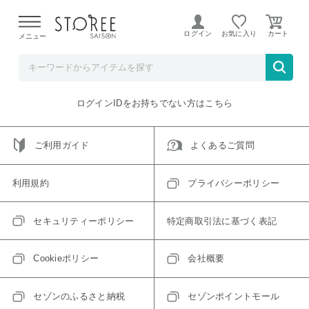
【熊本県での地震による影響について】
令和8年熊本地震に
よる配送遅延が発生しております。
ログイン
お気に入り
メニュー
ご指定のアイテムは取り扱い終了、またはただいま取り扱い
できないアイテムです。
トップへ戻る
ログインIDをお持ちでない方はこちら
ご利用ガイド
よくあるご質問
利用規約
プライバシーポリシー
セキュリティーポリシー
特定商取引法に基づく表記
Cookieポリシー
会社概要
セゾンのふるさと納税
セゾンポイントモール