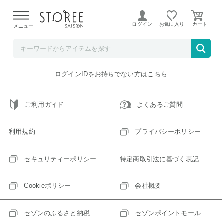
【熊本県での地震による影響について】
令和8年熊本地震に
よる配送遅延が発生しております。
ログイン
お気に入り
メニュー
ご指定のアイテムは取り扱い終了、またはただいま取り扱い
できないアイテムです。
トップへ戻る
ログインIDをお持ちでない方はこちら
ご利用ガイド
よくあるご質問
利用規約
プライバシーポリシー
セキュリティーポリシー
特定商取引法に基づく表記
Cookieポリシー
会社概要
セゾンのふるさと納税
セゾンポイントモール