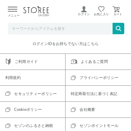
【熊本県での地震による影響について】
令和8年熊本地震に
よる配送遅延が発生しております。
ログイン
お気に入り
メニュー
ご指定のアイテムは取り扱い終了、またはただいま取り扱い
できないアイテムです。
トップへ戻る
ログインIDをお持ちでない方はこちら
ご利用ガイド
よくあるご質問
利用規約
プライバシーポリシー
セキュリティーポリシー
特定商取引法に基づく表記
Cookieポリシー
会社概要
セゾンのふるさと納税
セゾンポイントモール