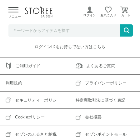
【熊本県での地震による影響について】
令和8年熊本地震に
よる配送遅延が発生しております。
ログイン
お気に入り
メニュー
ご指定のアイテムは取り扱い終了、またはただいま取り扱い
できないアイテムです。
トップへ戻る
ログインIDをお持ちでない方はこちら
ご利用ガイド
よくあるご質問
利用規約
プライバシーポリシー
セキュリティーポリシー
特定商取引法に基づく表記
Cookieポリシー
会社概要
セゾンのふるさと納税
セゾンポイントモール