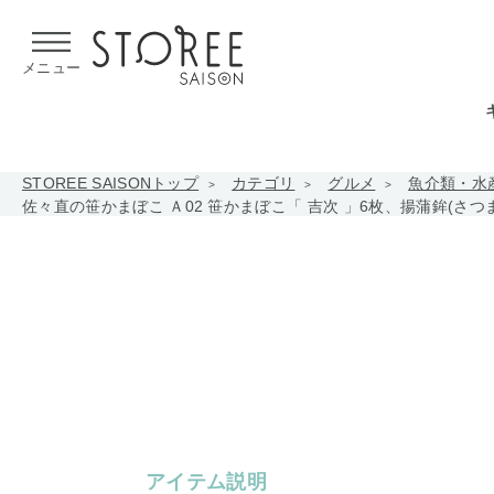
【熊本県での地震による影響について】
令和8年熊本地震による
メニュー
STOREE SAISONトップ
カテゴリ
グルメ
魚介類・水
佐々直の笹かまぼこ Ａ02 笹かまぼこ「 吉次 」6枚、揚蒲鉾(さつ
アイテム説明