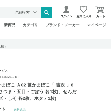
詳細検索
ログイン
お気に入り
カート
新商品
カテゴリ
ブランド・メーカー
マイページ
枚)
ービス
6166211041-P
まぼこ Ａ02 笹かまぼこ「 吉次 」6
さつま・五目・ごぼう 各1枚)、せんだ
ズ・しそ 各2枚、ホタテ1枚)
ント
送料込み