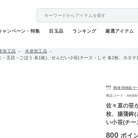
配送遅延が発生しております。
キャンペーン・特集
目玉品
ランキング
厳選アイテム
産加工品
水産加工品
ま・五目・ごぼう 各1枚)、せんだい小笹(チーズ・しそ 各2枚、ホタテ1
郵便局物販サ
商品コード：AA0004-
佐々直の笹か
枚、揚蒲鉾(
い小笹(チー
800
ポイ