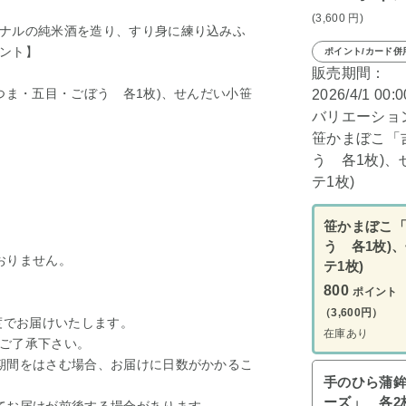
(3,600
円
)
ナルの純米酒を造り、すり身に練り込みふ
ント】
ポイント/カード併
販売期間：
つま・五目・ごぼう 各1枚)、せんだい小笹
2026/4/1 00:
バリエーショ
笹かまぼこ「
う 各1枚)
テ1枚)
笹かまぼこ「
う 各1枚)
おりません。
テ1枚)
800
ポイント
（3,600円）
度でお届けいたします。
在庫あり
ご了承下さい。
期間をはさむ場合、お届けに日数がかかるこ
手のひら蒲鉾
ーズ」 各2