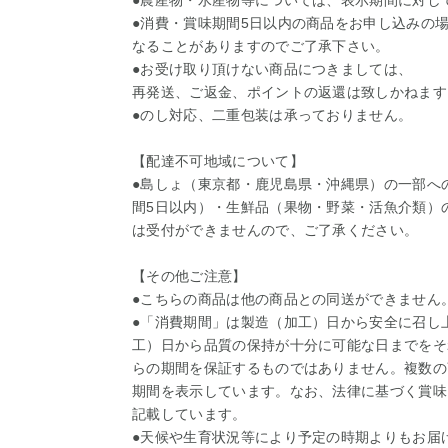
●農産物・水産物等については、表示期間に対し
●消費・賞味期間5日以内の商品をお申し込みの
なることがありますのでご了承下さい。
●お受け取り頂けない商品につきましては、
再発送、ご返金、ポイントの返還は致しかねます
●のし対応、二重包装は承っておりません。
【配達不可地域について】
●島しょ（東京都・鹿児島県・沖縄県）の一部へ
間5日以内）・生鮮品（果物・野菜・活魚介類）
は受付ができませんので、ご了承ください。
【その他ご注意】
●こちらの商品は他の商品との同送ができません
●「消費期間」は製造（加工）日から安全に召し
工）日から品質の保持が十分に可能な日までをそ
らの期間を保証するものではありません。複数の
期間を表示しています。なお、法律に基づく賞味
記載しています。
●天候や生育状況等により予定の時期よりもお届