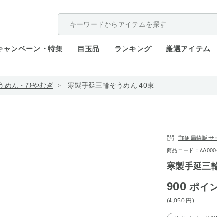
配送遅延が発生しております。
キャンペーン・特集
目玉品
ランキング
厳選アイテム
うめん・ひやむぎ
寒製手延三輪そうめん 40束
郵便局物販サ
商品コード：AA0004-
寒製手延三輪
900
ポイ
(4,050
円
)