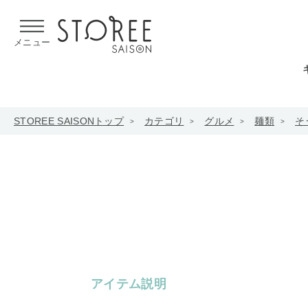
【熊本県での地震による影響について】
令和8年熊本地震による
メニュー
STOREE SAISONトップ
カテゴリ
グルメ
麺類
そ
アイテム説明