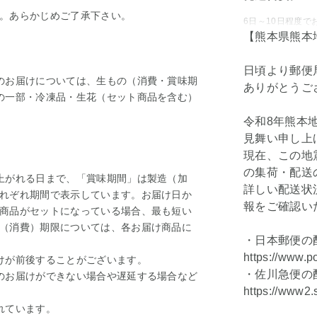
。あらかじめご了承下さい。
6日～10日程度で
【熊本県熊本
日頃より郵便
のお届けについては、生もの（消費・賞味期
ありがとうご
の一部・冷凍品・生花（セット商品を含む）
令和8年熊本
見舞い申し上
現在、この地
。
の集荷・配送
上がれる日まで、「賞味期間」は製造（加
詳しい配送状
れぞれ期間で表示しています。お届け日か
報をご確認い
商品がセットになっている場合、最も短い
（消費）期限については、各お届け商品に
・日本郵便の
https://www.p
けが前後することがございます。
・佐川急便の
のお届けができない場合や遅延する場合など
https://www2.
れています。