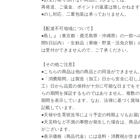
再発送、ご返金、ポイントの返還は致しかねます
●のし対応、二重包装は承っておりません。
【配達不可地域について】
●島しょ（東京都・鹿児島県・沖縄県）の一部へ
間5日以内）・生鮮品（果物・野菜・活魚介類）
は受付ができませんので、ご了承ください。
【その他ご注意】
●こちらの商品は他の商品との同送ができません
●「消費期間」は製造（加工）日から安全に召し
工）日から品質の保持が十分に可能な日までをそ
らの期間を保証するものではありません。複数の
期間を表示しています。なお、法律に基づく賞味
記載しています。
●天候や生育状況等により予定の時期よりもお届
●天災時など不測の事態が発生した場合は、商品
がございます。
●表示価格（商品代金）には送料・消費税が含ま