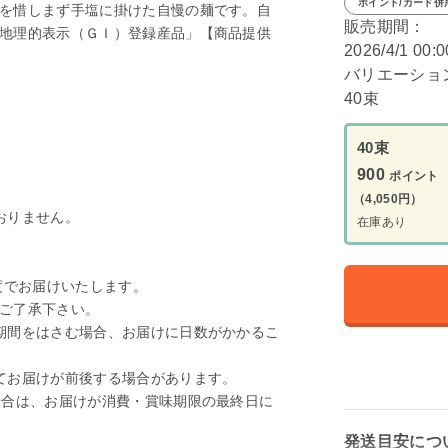
ポイント/カード併
を惜しまず手塩に掛けた自慢の麺です。自
販売期間：
地理的表示（ＧＩ）登録産品」【商品提供
2026/4/1 00:
バリエーショ
40束
40束
900
ポイント
（4,050円）
おりません。
在庫あり
度でお届けいたします。
ご了承下さい。
期間をはさむ場合、お届けに日数がかかるこ
てお届けが前後する場合があります。
場合は、お届けが消費・賞味期限の最終日に
発送目安につ