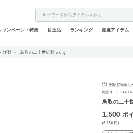
配送遅延が発生しております。
キャンペーン・特集
目玉品
ランキング
厳選アイテム
・洋梨
鳥取の二十世紀梨 5ｋｇ
郵便局物販サ
商品コード：AA0004-
鳥取の二十世
1,500
ポ
(6,750
円
)