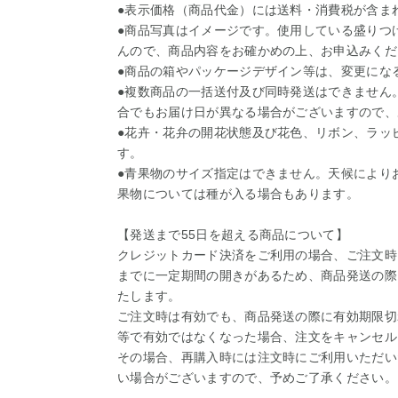
●表示価格（商品代金）には送料・消費税が含ま
●商品写真はイメージです。使用している盛りつ
んので、商品内容をお確かめの上、お申込みくだ
●商品の箱やパッケージデザイン等は、変更にな
●複数商品の一括送付及び同時発送はできません
合でもお届け日が異なる場合がございますので、
●花卉・花弁の開花状態及び花色、リボン、ラッ
す。
●青果物のサイズ指定はできません。天候により
果物については種が入る場合もあります。
【発送まで55日を超える商品について】
クレジットカード決済をご利用の場合、ご注文時
までに一定期間の開きがあるため、商品発送の際
たします。
ご注文時は有効でも、商品発送の際に有効期限切
等で有効ではなくなった場合、注文をキャンセル
その場合、再購入時には注文時にご利用いただい
い場合がございますので、予めご了承ください。