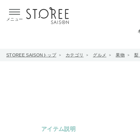
【熊本県での地震による影響について】
令和8年熊本地震による
メニュー
STOREE SAISONトップ
カテゴリ
グルメ
果物
梨
アイテム説明