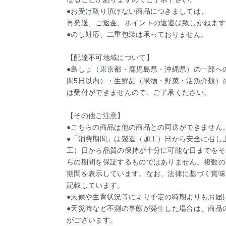
●お受け取り頂けない商品につきましては、
再発送、ご返金、ポイントの返還は致しかねます
●のし対応、二重包装は承っておりません。
【配達不可地域について】
●島しょ（東京都・鹿児島県・沖縄県）の一部へ
間5日以内）・生鮮品（果物・野菜・活魚介類）
は受付ができませんので、ご了承ください。
【その他ご注意】
●こちらの商品は他の商品との同送ができません
●「消費期間」は製造（加工）日から安全に召し
工）日から品質の保持が十分に可能な日までをそ
らの期間を保証するものではありません。複数の
期間を表示しています。なお、法律に基づく賞味
記載しています。
●天候や生育状況等により予定の時期よりもお届
●天災時など不測の事態が発生した場合は、商品
がございます。