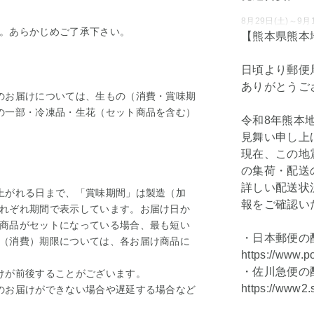
8月29日(土)～
。あらかじめご了承下さい。
【熊本県熊本
日頃より郵便
ありがとうご
のお届けについては、生もの（消費・賞味期
の一部・冷凍品・生花（セット商品を含む）
令和8年熊本
見舞い申し上
現在、この地
の集荷・配送
。
詳しい配送状
上がれる日まで、「賞味期間」は製造（加
報をご確認い
れぞれ期間で表示しています。お届け日か
商品がセットになっている場合、最も短い
・日本郵便の
（消費）期限については、各お届け商品に
https://www.p
・佐川急便の
けが前後することがございます。
https://www2.
のお届けができない場合や遅延する場合など