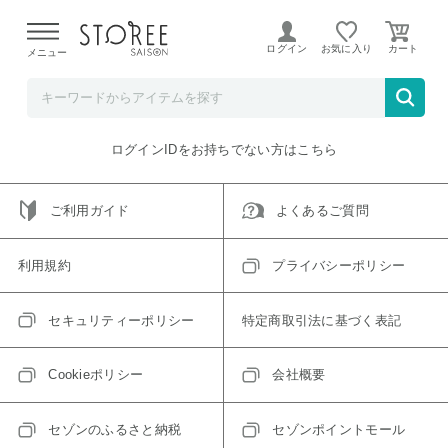
【熊本県での地震による影響について】
令和8年熊本地震に
よる配送遅延が発生しております。
ログイン
お気に入り
メニュー
ご指定のアイテムは取り扱い終了、またはただいま取り扱い
できないアイテムです。
トップへ戻る
ログインIDをお持ちでない方はこちら
ご利用ガイド
よくあるご質問
利用規約
プライバシーポリシー
セキュリティーポリシー
特定商取引法に基づく表記
Cookieポリシー
会社概要
セゾンのふるさと納税
セゾンポイントモール