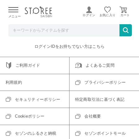
【熊本県での地震による影響について】
令和8年熊本地震に
よる配送遅延が発生しております。
ログイン
お気に入り
メニュー
ご指定のアイテムは取り扱い終了、またはただいま取り扱い
できないアイテムです。
トップへ戻る
ログインIDをお持ちでない方はこちら
ご利用ガイド
よくあるご質問
利用規約
プライバシーポリシー
セキュリティーポリシー
特定商取引法に基づく表記
Cookieポリシー
会社概要
セゾンのふるさと納税
セゾンポイントモール