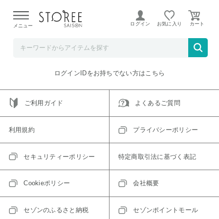
【熊本県での地震による影響について】
令和8年熊本地震に
よる配送遅延が発生しております。
ログイン
お気に入り
メニュー
ご指定のアイテムは取り扱い終了、またはただいま取り扱い
できないアイテムです。
トップへ戻る
ログインIDをお持ちでない方はこちら
ご利用ガイド
よくあるご質問
利用規約
プライバシーポリシー
セキュリティーポリシー
特定商取引法に基づく表記
Cookieポリシー
会社概要
セゾンのふるさと納税
セゾンポイントモール