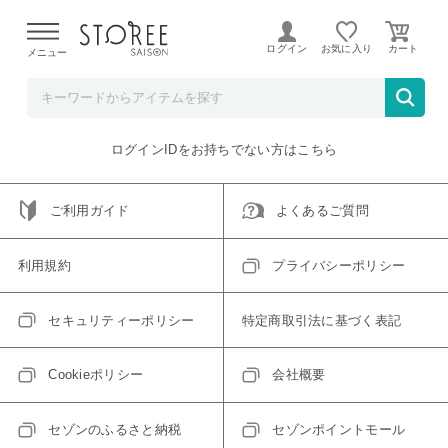
【熊本県での地震による影響について】
令和8年熊本地震に
よる配送遅延が発生しております。
ログイン
お気に入り
メニュー
ご指定のアイテムは取り扱い終了、またはただいま取り扱い
できないアイテムです。
トップへ戻る
ログインIDをお持ちでない方はこちら
ご利用ガイド
よくあるご質問
利用規約
プライバシーポリシー
セキュリティーポリシー
特定商取引法に基づく表記
Cookieポリシー
会社概要
セゾンのふるさと納税
セゾンポイントモール