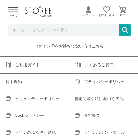
【熊本県での地震による影響について】
令和8年熊本地震に
よる配送遅延が発生しております。
ログイン
お気に入り
メニュー
ご指定のアイテムは取り扱い終了、またはただいま取り扱い
できないアイテムです。
トップへ戻る
ログインIDをお持ちでない方はこちら
ご利用ガイド
よくあるご質問
利用規約
プライバシーポリシー
セキュリティーポリシー
特定商取引法に基づく表記
Cookieポリシー
会社概要
セゾンのふるさと納税
セゾンポイントモール