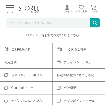
【熊本県での地震による影響について】
令和8年熊本地震に
よる配送遅延が発生しております。
ログイン
お気に入り
メニュー
ご指定のアイテムは取り扱い終了、またはただいま取り扱い
できないアイテムです。
トップへ戻る
ログインIDをお持ちでない方はこちら
ご利用ガイド
よくあるご質問
利用規約
プライバシーポリシー
セキュリティーポリシー
特定商取引法に基づく表記
Cookieポリシー
会社概要
セゾンのふるさと納税
セゾンポイントモール