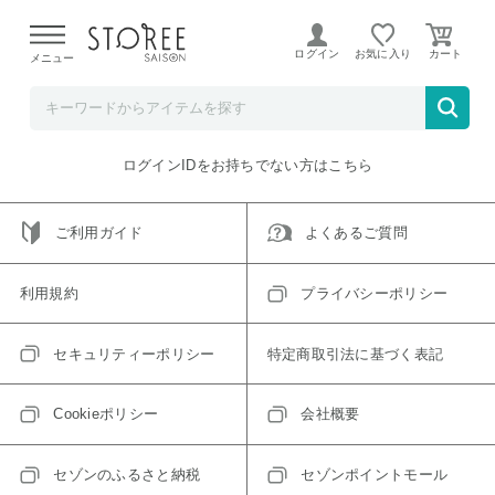
【熊本県での地震による影響について】
令和8年熊本地震に
よる配送遅延が発生しております。
ログイン
お気に入り
メニュー
ご指定のアイテムは取り扱い終了、またはただいま取り扱い
できないアイテムです。
トップへ戻る
ログインIDをお持ちでない方はこちら
ご利用ガイド
よくあるご質問
利用規約
プライバシーポリシー
セキュリティーポリシー
特定商取引法に基づく表記
Cookieポリシー
会社概要
セゾンのふるさと納税
セゾンポイントモール