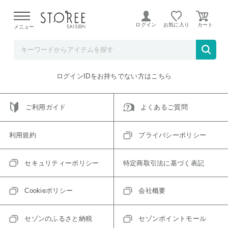
【熊本県での地震による影響について】
令和8年熊本地震に
よる配送遅延が発生しております。
ログイン
お気に入り
メニュー
ご指定のアイテムは取り扱い終了、またはただいま取り扱い
できないアイテムです。
トップへ戻る
ログインIDをお持ちでない方はこちら
ご利用ガイド
よくあるご質問
利用規約
プライバシーポリシー
セキュリティーポリシー
特定商取引法に基づく表記
Cookieポリシー
会社概要
セゾンのふるさと納税
セゾンポイントモール