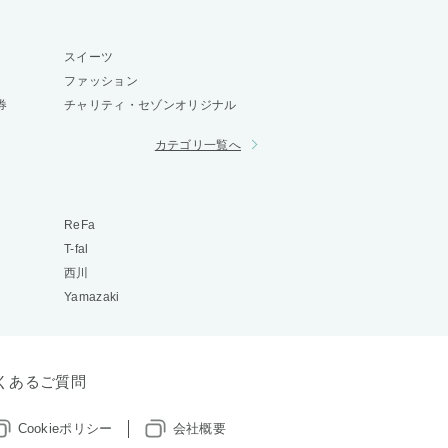
スイーツ
ファッション
券
チャリティ・セゾンオリジナル
カテゴリ一覧へ
ReFa
T-fal
西川
Yamazaki
くあるご質問
Cookieポリシー
会社概要