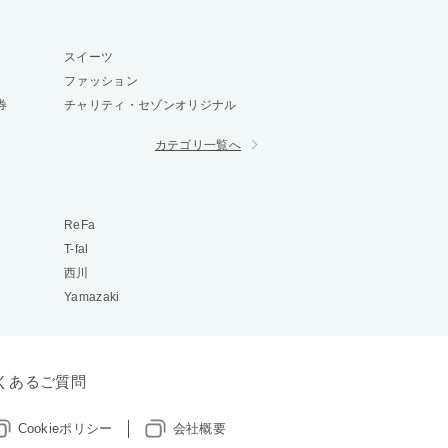
スイーツ
ファッション
券
チャリティ・セゾンオリジナル
カテゴリ一覧へ
ReFa
T-fal
西川
Yamazaki
くあるご質問
Cookieポリシー
会社概要