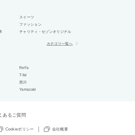
スイーツ
ファッション
券
チャリティ・セゾンオリジナル
カテゴリ一覧へ
ReFa
T-fal
西川
Yamazaki
くあるご質問
Cookieポリシー
会社概要