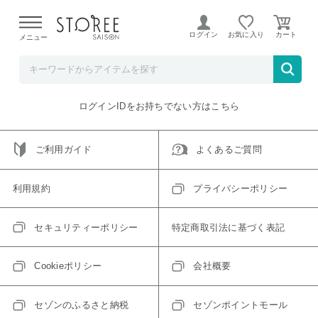
【熊本県での地震による影響について】
令和8年熊本地震に
よる配送遅延が発生しております。
ログイン
お気に入り
メニュー
ご指定のアイテムは取り扱い終了、またはただいま取り扱い
できないアイテムです。
トップへ戻る
ログインIDをお持ちでない方はこちら
ご利用ガイド
よくあるご質問
利用規約
プライバシーポリシー
セキュリティーポリシー
特定商取引法に基づく表記
Cookieポリシー
会社概要
セゾンのふるさと納税
セゾンポイントモール