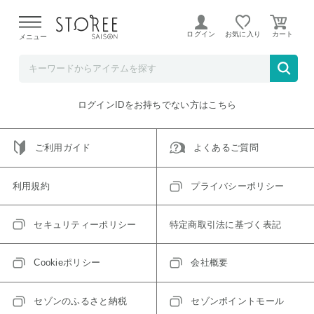
【熊本県での地震による影響について】
令和8年熊本地震に
よる配送遅延が発生しております。
ログイン
お気に入り
メニュー
ご指定のアイテムは取り扱い終了、またはただいま取り扱い
できないアイテムです。
トップへ戻る
ログインIDをお持ちでない方はこちら
ご利用ガイド
よくあるご質問
利用規約
プライバシーポリシー
セキュリティーポリシー
特定商取引法に基づく表記
Cookieポリシー
会社概要
セゾンのふるさと納税
セゾンポイントモール