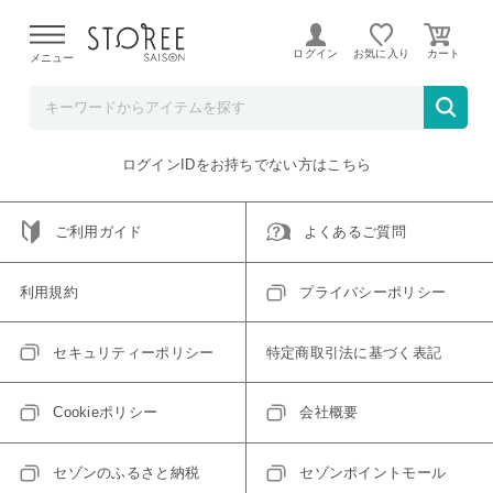
【熊本県での地震による影響について】
令和8年熊本地震に
よる配送遅延が発生しております。
ログイン
お気に入り
メニュー
ご指定のアイテムは取り扱い終了、またはただいま取り扱い
できないアイテムです。
トップへ戻る
ログインIDをお持ちでない方はこちら
ご利用ガイド
よくあるご質問
利用規約
プライバシーポリシー
セキュリティーポリシー
特定商取引法に基づく表記
Cookieポリシー
会社概要
セゾンのふるさと納税
セゾンポイントモール