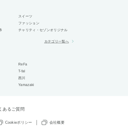
スイーツ
ファッション
券
チャリティ・セゾンオリジナル
カテゴリ一覧へ
ReFa
T-fal
西川
Yamazaki
くあるご質問
Cookieポリシー
会社概要