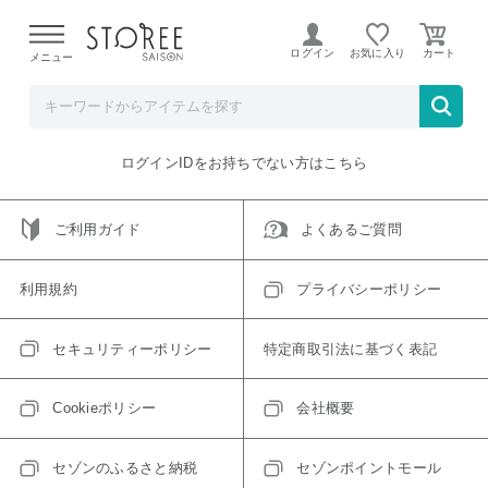
【熊本県での地震による影響について】
令和8年熊本地震に
よる配送遅延が発生しております。
ログイン
お気に入り
メニュー
ご指定のアイテムは取り扱い終了、またはただいま取り扱い
できないアイテムです。
トップへ戻る
ログインIDをお持ちでない方はこちら
ご利用ガイド
よくあるご質問
利用規約
プライバシーポリシー
セキュリティーポリシー
特定商取引法に基づく表記
Cookieポリシー
会社概要
セゾンのふるさと納税
セゾンポイントモール