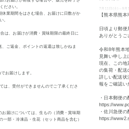
品のお届けが前後する場合や、販売を終了さ
ください。
7月11日(土)～
期休業期間をはさむ場合、お届けに日数がか
【熊本県熊本
い。
日頃より郵便
場合は、お届けが消費・賞味期限の最終日に
ありがとうご
送、ご返金、ポイントの返還は致しかねま
令和8年熊本
見舞い申し上
現在、この地
の集荷・配送
)でお届けします。
詳しい配送状
報をご確認い
ては、受付ができませんのでご了承くださ
・日本郵便の
https://www.p
・佐川急便の
のお届けについては、生もの（消費・賞味期
https://www2.
）の一部・冷凍品・生花（セット商品を含む）