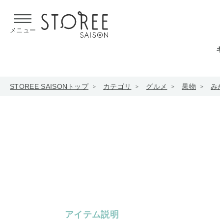
【熊本県での地震による影響について】
令和8年熊本地震による
メニュー
STOREE SAISONトップ
カテゴリ
グルメ
果物
み
アイテム説明