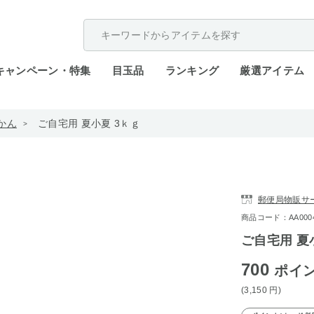
配送遅延が発生しております。
キャンペーン・特集
目玉品
ランキング
厳選アイテム
かん
ご自宅用 夏小夏 3ｋｇ
郵便局物販サ
商品コード：AA0004-
ご自宅用 夏
700
ポイ
(3,150
円
)