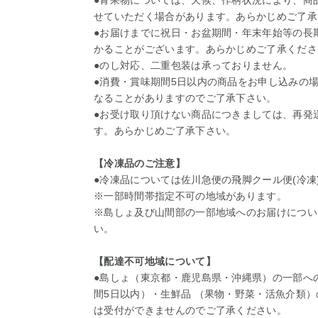
●青果物については、天候、作柄状況により、商
せていただく場合があります。あらかじめご了承
●お届けまでに祝日・お盆期間・年末年始等の長
かることがございます。あらかじめご了承くださ
●のし対応、二重包装は承っておりません。
●消費・賞味期間5日以内の商品をお申し込みの
なることがありますのでご了承下さい。
●お受け取り頂けない商品につきましては、再発
す。あらかじめご了承下さい。
【冷凍品のご注意】
●冷凍品については佐川急便の飛脚クール便(冷凍
※一部時間帯指定不可の地域があります。
※島しょ及び山間部の一部地域へのお届けについ
い。
【配達不可地域について】
●島しょ（東京都・鹿児島県・沖縄県）の一部へ
間5日以内）・生鮮品 （果物・野菜・活魚介類
は受付ができませんのでご了承ください。