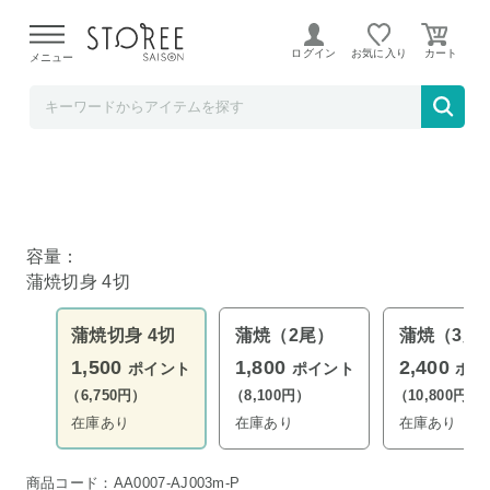
【熊本県での地震による影響について】
令和8年熊本地震に
よる配送遅延が発生しております。
ログイン
お気に入り
メニュー
b.good market
九州産うなぎ蒲焼切身 4切
容量：
蒲焼切身 4切
蒲焼切身 4切
蒲焼（2尾）
蒲焼（3尾
1,500
1,800
2,400
ポイント
ポイント
ポイ
（6,750円）
（8,100円）
（10,800円）
在庫あり
在庫あり
在庫あり
商品コード：AA0007-AJ003m-P