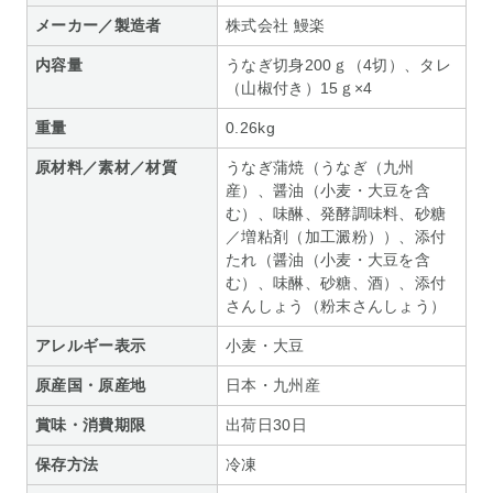
メーカー／製造者
株式会社 鰻楽
内容量
うなぎ切身200ｇ（4切）、タレ
（山椒付き）15ｇ×4
重量
0.26kg
原材料／素材／材質
うなぎ蒲焼（うなぎ（九州
産）、醤油（小麦・大豆を含
む）、味醂、発酵調味料、砂糖
／増粘剤（加工澱粉））、添付
たれ（醤油（小麦・大豆を含
む）、味醂、砂糖、酒）、添付
さんしょう（粉末さんしょう）
アレルギー表示
小麦・大豆
原産国・原産地
日本・九州産
賞味・消費期限
出荷日30日
保存方法
冷凍