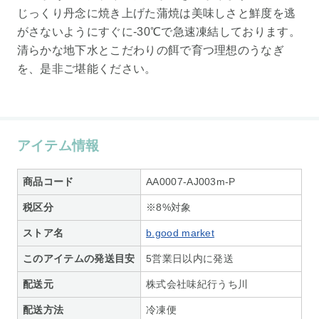
じっくり丹念に焼き上げた蒲焼は美味しさと鮮度を逃
がさないようにすぐに-30℃で急速凍結しております。
清らかな地下水とこだわりの餌で育つ理想のうなぎ
を、是非ご堪能ください。
アイテム情報
商品コード
AA0007-AJ003m-P
税区分
※8%対象
ストア名
b.good market
このアイテムの発送目安
5営業日以内に発送
配送元
株式会社味紀行うち川
配送方法
冷凍便