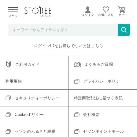
【熊本県での地震による影響について】
令和8年熊本地震に
よる配送遅延が発生しております。
ログイン
お気に入り
メニュー
ご指定のアイテムは取り扱い終了、またはただいま取り扱い
できないアイテムです。
トップへ戻る
ログインIDをお持ちでない方はこちら
ご利用ガイド
よくあるご質問
利用規約
プライバシーポリシー
セキュリティーポリシー
特定商取引法に基づく表記
Cookieポリシー
会社概要
セゾンのふるさと納税
セゾンポイントモール