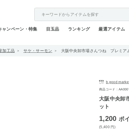
配送遅延が発生しております。
キャンペーン・特集
目玉品
ランキング
厳選アイテム
産加工品
サケ・サーモン
大阪中央卸市場さんつね プレミア
b.good marke
商品コード：AA0007-
大阪中央卸
ット
1,200
ポ
(5,400
円
)