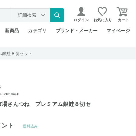
詳細検索
ログイン
お気に入り
カート
新商品
カテゴリ
ブランド・メーカー
マイページ
ム銀鮭８切セット
t
SN010m-P
市場さんつね プレミアム銀鮭８切セ
イント
送料込み