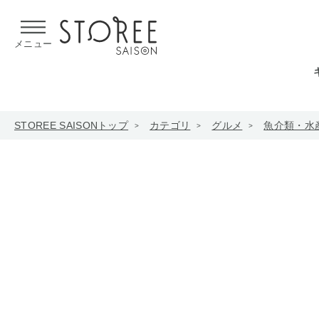
【熊本県での地震による影響について】
令和8年熊本地震による
メニュー
STOREE SAISONトップ
カテゴリ
グルメ
魚介類・水