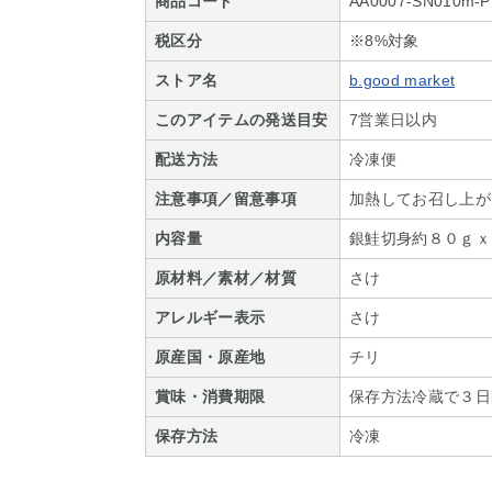
商品コード
AA0007-SN010m-P
税区分
※8%対象
ストア名
b.good market
このアイテムの発送目安
7営業日以内
配送方法
冷凍便
注意事項／留意事項
加熱してお召し上が
内容量
銀鮭切身約８０ｇｘ
原材料／素材／材質
さけ
アレルギー表示
さけ
原産国・原産地
チリ
賞味・消費期限
保存方法冷蔵で３日
保存方法
冷凍