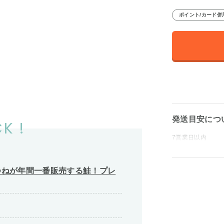
ポイント/カード併
発送目安につ
K !
7営業日以内
つねが年間一番販売する鮭！プレ