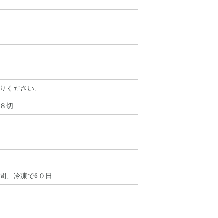
りください。
８切
間、冷凍で6０日