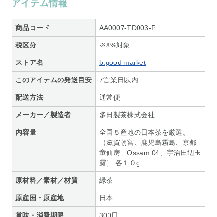
アイテム情報
商品コード
AA0007-TD003-P
税区分
※8%対象
ストア名
b.good market
このアイテムの発送目安
7営業日以内
配送方法
通常便
メーカー／製造者
多田製茶株式会社
内容量
全国５産地の日本茶を厳選。
（滋賀朝宮、鹿児島霧島、京都
童仙房、Ossam.04、宇治田辺玉
露） 各１０g
原材料／素材／材質
緑茶
原産国・原産地
日本
賞味・消費期限
300日