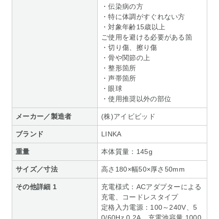
・伝染病の方
・特に体調がすぐれない方
・対象年齢15歳以上
ご使用を避ける必要がある箇
・切り傷、擦り傷
・骨や関節の上
・整形箇所
・声帯箇所
・眼球
・使用推奨以外の部位
メーカー／製造者
(株)アイビビッド
ブランド
LINKA
重量
本体質量：145g
サイズ／寸法
高さ180×幅50×厚さ50mm
その他詳細 1
充電様式：ACアダプターによる
充電、コードレスタイプ
定格入力電源：100～240V、5
0/60Hz 0.2A、充電池容量 1000