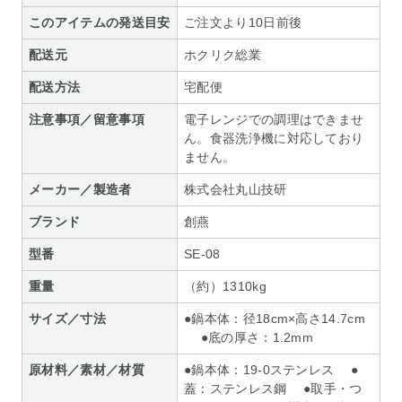
このアイテムの発送目安
ご注文より10日前後
配送元
ホクリク総業
配送方法
宅配便
注意事項／留意事項
電子レンジでの調理はできませ
ん。食器洗浄機に対応しており
ません。
メーカー／製造者
株式会社丸山技研
ブランド
創燕
型番
SE-08
重量
（約）1310kg
サイズ／寸法
●鍋本体：径18cm×高さ14.7cm
●底の厚さ：1.2mm
原材料／素材／材質
●鍋本体：19-0ステンレス ●
蓋：ステンレス鋼 ●取手・つ