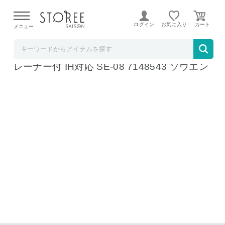
【熊本県での地震による影響について】
令和8年熊本地震に
よる配送遅延が発生しております。
ログイン
お気に入り
メニュー
b.good market
創燕 新潟燕三条 ミニパスタポット18cm スト
レーナー付 IH対応 SE-08 7148543 ソウエン