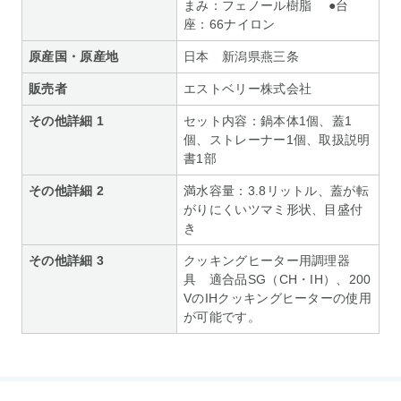
まみ：フェノール樹脂 ●台
座：66ナイロン
原産国・原産地
日本 新潟県燕三条
販売者
エストベリー株式会社
その他詳細 1
セット内容：鍋本体1個、蓋1
個、ストレーナー1個、取扱説明
書1部
その他詳細 2
満水容量：3.8リットル、蓋が転
がりにくいツマミ形状、目盛付
き
その他詳細 3
クッキングヒーター用調理器
具 適合品SG（CH・IH）、200
VのIHクッキングヒーターの使用
が可能です。