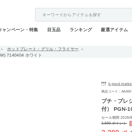
配送遅延が発生しております。
キャンペーン・特集
目玉品
ランキング
厳選アイテム
ホットプレート・グリル・フライヤー
 7140404 ホワイト
b.good marke
商品コード：AA0007-
プチ・プレ
付） PGN-1
セール期間
2026/8
2,500
ポイント