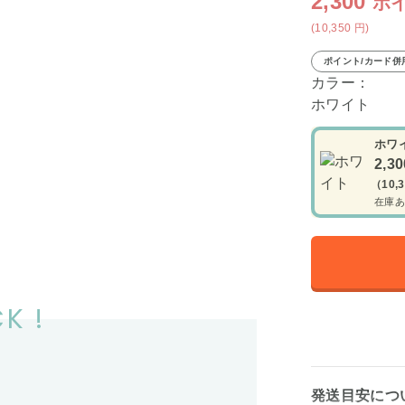
2,300
ポ
(10,350
円
)
ポイント/カード併
カラー：
ホワイト
ホワ
2,3
（10,
在庫あ
K !
発送目安につ