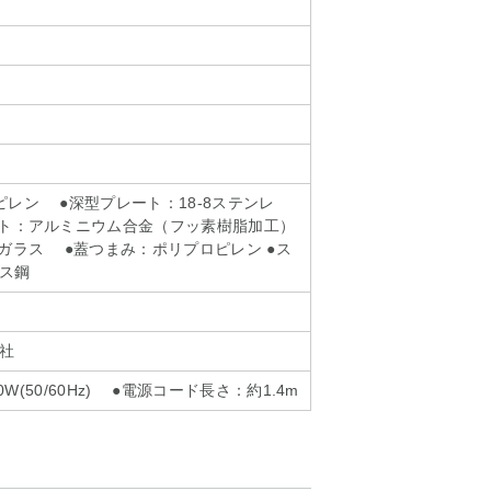
m
ピレン ●深型プレート：18-8ステンレ
ト：アルミニウム合金（フッ素樹脂加工）
ラス ●蓋つまみ：ポリプロピレン ●ス
ス鋼
社
50W(50/60Hz) ●電源コード長さ：約1.4m