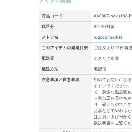
アイテム情報
商品コード
AA0007-hoku102-P
税区分
※10%対象
ストア名
b.good market
このアイテムの発送目安
ご注文より10日前
配送元
ホクリク総業
配送方法
宅配便
注意事項／留意事項
初めてお使いになる
すすいでください。
で、急激な温度変化
ッ素加工を長持ちさ
り、硬いものでこす
お湯などでやわらか
はお買い上げ日から
扱説明書をご覧くだ