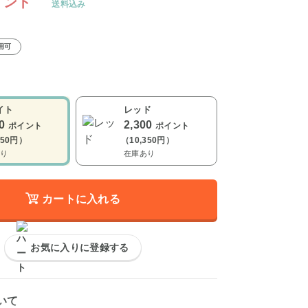
イント
送料込み
用可
イト
レッド
00
2,300
ポイント
ポイント
350円）
（10,350円）
り
在庫あり
カートに入れる
お気に入りに登録する
いて