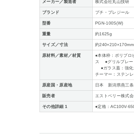
メーカー／製造者
株式会社丸山技研
ブランド
プチ・プレジール
型番
PGN-100S(W)
重量
約1625g
サイズ／寸法
約240×210×170m
原材料／素材／材質
●本体枠：ポリプロ
ス ●グリルプレー
●ガラス蓋：強化ガ
チーマー：ステンレ
原産国・原産地
日本 新潟県燕三条
販売者
エストベリー株式会
その他詳細 1
●定格：AC100V-6