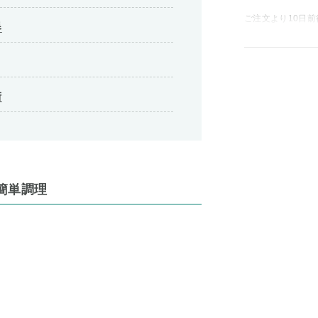
ご注文より10日前
器
術
簡単調理