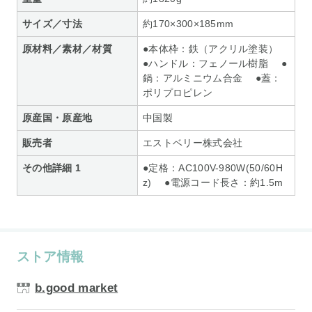
サイズ／寸法
約170×300×185mm
原材料／素材／材質
●本体枠：鉄（アクリル塗装）
●ハンドル：フェノール樹脂 ●
鍋：アルミニウム合金 ●蓋：
ポリプロピレン
原産国・原産地
中国製
販売者
エストベリー株式会社
その他詳細 1
●定格：AC100V-980W(50/60H
z) ●電源コード長さ：約1.5m
ストア情報
b.good market