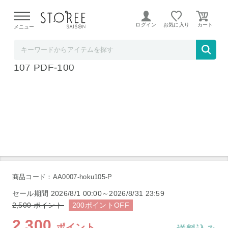
【熊本県での地震による影響について】
令和8年熊本地震に
よる配送遅延が発生しております。
ログイン
お気に入り
メニュー
b.good market
プチ・プレジール 電気角型フライヤー 7140
107 PDF-100
商品コード：AA0007-hoku105-P
セール期間
2026/8/1 00:00～2026/8/31 23:59
2,500
ポイント
200
ポイント
OFF
2,300
ポイント