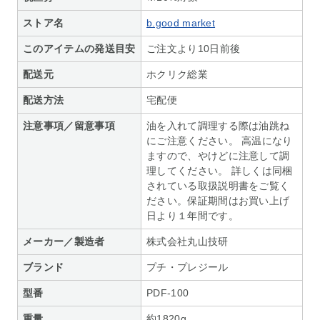
ストア名
b.good market
このアイテムの発送目安
ご注文より10日前後
配送元
ホクリク総業
配送方法
宅配便
注意事項／留意事項
油を入れて調理する際は油跳ね
にご注意ください。 高温になり
ますので、やけどに注意して調
理してください。 詳しくは同梱
されている取扱説明書をご覧く
ださい。保証期間はお買い上げ
日より１年間です。
メーカー／製造者
株式会社丸山技研
ブランド
プチ・プレジール
型番
PDF-100
重量
約1820g