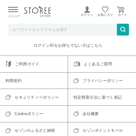
【熊本県での地震による影響について】
令和8年熊本地震に
よる配送遅延が発生しております。
ログイン
お気に入り
メニュー
ご指定のアイテムは取り扱い終了、またはただいま取り扱い
できないアイテムです。
トップへ戻る
ログインIDをお持ちでない方はこちら
ご利用ガイド
よくあるご質問
利用規約
プライバシーポリシー
セキュリティーポリシー
特定商取引法に基づく表記
Cookieポリシー
会社概要
セゾンのふるさと納税
セゾンポイントモール